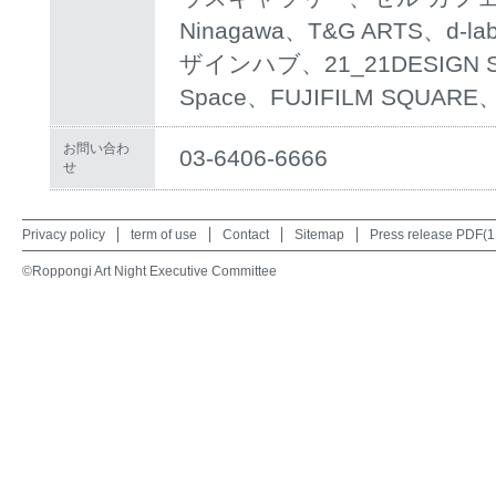
Ninagawa、T&G ARTS、
ザインハブ、21_21DESIGN SIGH
Space、FUJIFILM SQUA
お問い合わ
03-6406-6666
せ
Privacy policy
term of use
Contact
Sitemap
Press release PDF(
©Roppongi Art Night Executive Committee