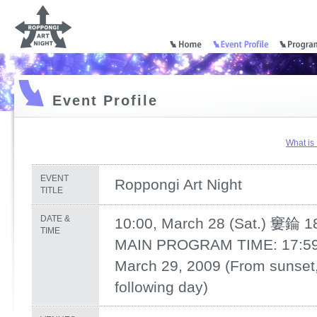
Event Profile
What is
EVENT
Roppongi Art Night
TITLE
DATE &
10:00, March 28 (Sat.) 窶錀 18
TIME
MAIN PROGRAM TIME: 17:59
March 29, 2009 (From sunset, 
following day)