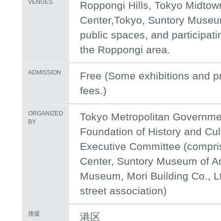
VENUES
Roppongi Hills, Tokyo Midtown
Center,Tokyo, Suntory Museum
public spaces, and participat
the Roppongi area.
ADMISSION
Free (Some exhibitions and p
fees.)
ORGANIZED
Tokyo Metropolitan Governmen
BY
Foundation of History and Cul
Executive Committee (compris
Center, Suntory Museum of Ar
Museum, Mori Building Co., L
street association)
後援
港区