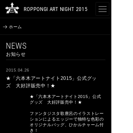
ROPPONGI ART NIGHT 2015
開催概要
ホーム
テーマ
NEWS
お知らせ
開催プログラム
2015.04.26
アーティスト
★「六本木アートナイト2015」公式グッ
ズ 大好評販売中！★
参加施設
★「六本木アートナイト2015」公式
グッズ 大好評販売中！★
参加店舗
ファンタジスタ歌麿呂のイラストレー
ションによるエッジーで独特な色彩の
JA
EN
CN
KR
オリジナルバッグ、ひかルチャーム付
き！