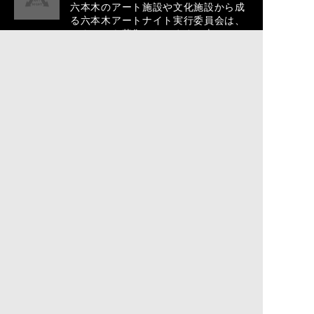
六本木のアート施設や文化施設から成
る六本木アートナイト実行委員会は、
スタッフを募集いたします。本フェス
ティバルを一緒に盛り上げ、創り上げ
る熱意を持った皆様からのご応募をお
待ちしております。
https://www.roppongiartnight.com/201
5/teaser/staff.html
PAGETOP
タイムテーブル
全体マップ
TOP
プレスリリース
アクセス
お問合せ
お知らせ
プライバシーポリシー