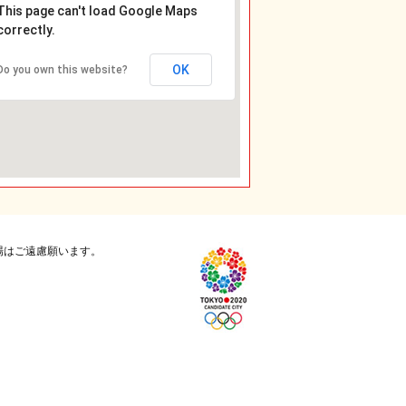
This page can't load Google Maps
correctly.
OK
Do you own this website?
場はご遠慮願います。