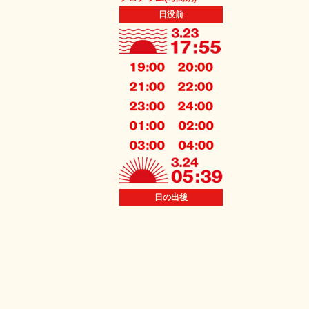
日没前
日の出後