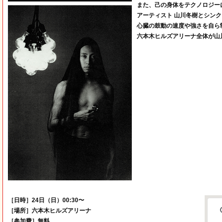
また、己の身体をテクノロジー
アーティスト 山川冬樹とシン
心臓の鼓動の速度や強さを自ら
六本木ヒルズアリーナ全体が山
［日時］24日（日）00:30〜
［場所］六本木ヒルズアリーナ
［参加費］無料