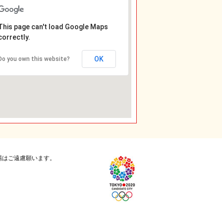
This page can't load Google Maps
correctly.
OK
Do you own this website?
場はご遠慮願います。