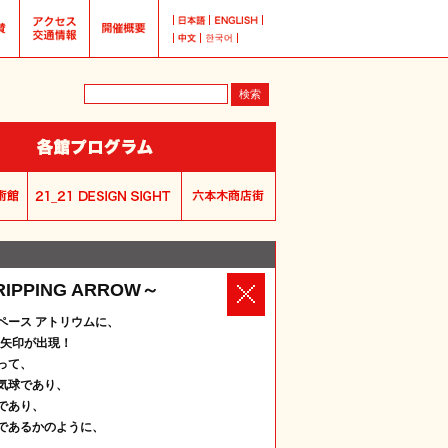
TRIPPING ARROW～
ペース アトリウムに、
巨大矢印が出現！
って、
気球であり、
であり、
であるかのように、