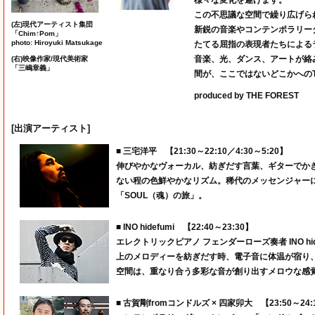
様々な変化を遂げます。
この不思議な空間で繰り広げら
(左)現代アーティスト集団
新鋭の音楽やコンテンポラリー
「Chim↑Pom」
photo: Hiroyuki Matsukage
たてる屈指の表現者たちによる
音楽、光、ダンス、アートが絡
(右)映像作家/現代美術家
「三嶋章義」
間が、ここではないどこかへのT
produced by THE FOREST
[出演アーティスト]
■ 三宅洋平 【21:30～22:10／4:30～5:20】
伸びやかなヴォーカル、紡ぎだす言葉、ギターでか
ない程の色鮮やかなリズム。稀代のメッセンジャー
「SOUL（魂）の旅」。
■ INO hidefumi 【22:40～23:30】
エレクトリックピアノ フェンダーローズ奏者 INO h
上のメロディーを紡ぎだす時、電子音に体温が宿り
空間は、重なり合う多彩な音が創り出すメロウな感
■ 古賀剛fromコンドルズ × 四家卯大 【23:50～24: