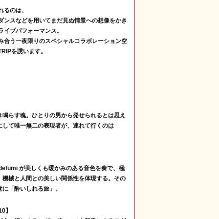
れるのは、
ダンスなどを用いてまだ見ぬ情景への想像をかき
ライブパフォーマンス。
み合う一夜限りのスペシャルコラボレーション空
RIPを誘います。
き鳴らす魂。ひとりの男から発せられるとは思え
にして唯一無二の表現者が、連れて行くのは
idefumi が美しくも暖かみのある音色を奏で、極
、機械と人間との美しい関係性を体現する。その
覚に「酔いしれる旅」。
10】