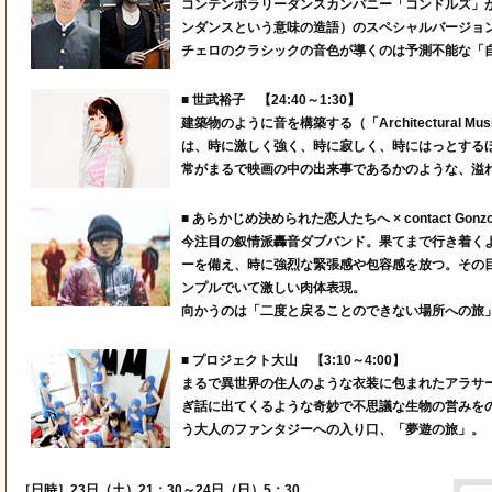
コンテンポラリーダンスカンパニー「コンドルズ」
ンダンスという意味の造語）のスペシャルバージョ
チェロのクラシックの音色が導くのは予測不能な「
■ 世武裕子 【24:40～1:30】
建築物のように音を構築する（「Architectural
は、時に激しく強く、時に寂しく、時にはっとする
常がまるで映画の中の出来事であるかのような、溢
■ あらかじめ決められた恋人たちへ × contact Gonzo
今注目の叙情派轟音ダブバンド。果てまで行き着く
ーを備え、時に強烈な緊張感や包容感を放つ。その目の前
ンプルでいて激しい肉体表現。
向かうのは「二度と戻ることのできない場所への旅
■ プロジェクト大山 【3:10～4:00】
まるで異世界の住人のような衣装に包まれたアラサー
ぎ話に出てくるような奇妙で不思議な生物の営みを
う大人のファンタジーへの入り口、「夢遊の旅」。
［日時］23日（土）21：30～24日（日）5：30