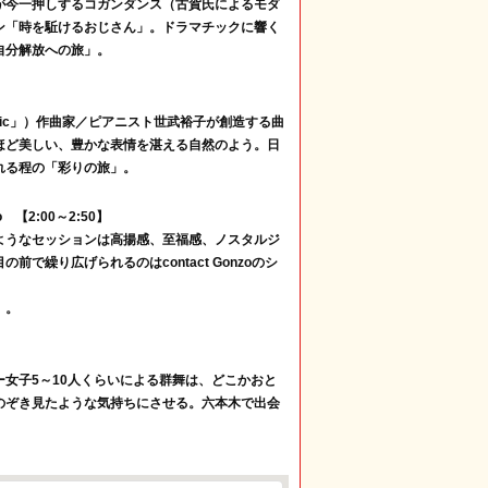
が今一押しするコガンダンス（古賀氏によるモダ
ン「時を駈けるおじさん」。ドラマチックに響く
自分解放への旅」。
 Music」）作曲家／ピアニスト世武裕子が創造する曲
ほど美しい、豊かな表情を湛える自然のよう。日
れる程の「彩りの旅」。
 【2:00～2:50】
ようなセッションは高揚感、至福感、ノスタルジ
で繰り広げられるのはcontact Gonzoのシ
」。
女子5～10人くらいによる群舞は、どこかおと
のぞき見たような気持ちにさせる。六本木で出会