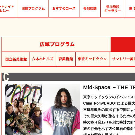
Mid-Space ～THE 
東京ミッドタウンのイベントス
Chim↑Pom×BABOTによる
三嶋章義氏の演出する空間によ
その巨大矢印が旅をするための
時の移り変わりを刻む時計の針
旅の行先を示す方位磁石の指針