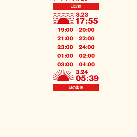
日没前
日の出後