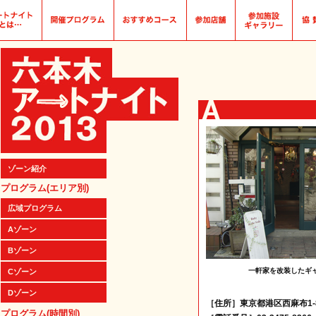
ゾーン紹介
プログラム(エリア別)
広域プログラム
Aゾーン
Bゾーン
一軒家を改装したギ
Cゾーン
Dゾーン
［住所］東京都港区西麻布1-8-1
プログラム(時間別)