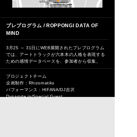
プレプログラム / ROPPONGI DATA OF
MIND
3月25 ～ 31日にWEB展開されたプレプログラム
では、アートトラックが六本木の人格を表現する
ための感情データベースを、参加者から収集。
プロジェクトチーム
企画制作：Rhizomatiks
パフォーマンス：HIFANA/DJ吉沢
Dynamite.jp/Special Guest
ライブペイント：MAHARO from
GROUNDRIDDIM/DOPPEL MON from #BCTION
機材協力：カラーキネティクス・ジャパン株式会
社
制作：GROUNDRIDDIM/TASKO/TOKYO(太陽企
画)/バボット/ HYS INC./船水誉喜/MountPosition