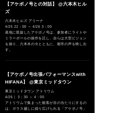
【アケボノ号との対話】 @六本木ヒル
ズ
六本木ヒルズ アリーナ
4/25 22：00 ～ 4/26 3：00
基地に凱旋したアケボノ号は、参加者にライトや
ミラーボールの操作を託し、自らは大型ビジョン
を操り、六本木の今とともに、都市の声を映し出
す。
【アケボノ号出張パフォーマンスwith
HIFANA】 @東京ミッドタウン
東京ミッドタウン アトリウム
4/26｜ 3：30 ～ 4：00
アトリウムで集まった観客が目の当たりにするの
は、ガラス越しに繰り広げられる「アケボノ号」