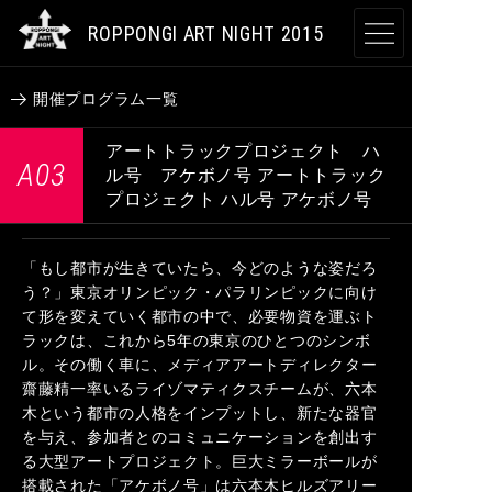
ROPPONGI ART NIGHT 2015
開催概要
開催プログラム一覧
アートトラックプロジェクト ハ
テーマ
A03
ル号 アケボノ号
アートトラック
プロジェクト ハル号 アケボノ号
開催プログラム
「もし都市が生きていたら、今どのような姿だろ
アーティスト
う？」東京オリンピック・パラリンピックに向け
て形を変えていく都市の中で、必要物資を運ぶト
参加施設
ラックは、これから5年の東京のひとつのシンボ
ル。その働く車に、メディアアートディレクター
参加店舗
齋藤精一率いるライゾマティクスチームが、六本
木という都市の人格をインプットし、新たな器官
を与え、参加者とのコミュニケーションを創出す
JA
EN
CN
KR
る大型アートプロジェクト。巨大ミラーボールが
搭載された「アケボノ号」は六本木ヒルズアリー