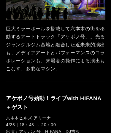
巨大ミラーボールを搭載して六本木の街を移
動するアートトラック「アケボノ号」。光る
ジャングルジム基地と融合した近未来的演出
も、メディアアートとパフォーマンスのコラ
ボレーションも、来場者の操作による演出も
こなす、多彩なマシン。
アケボノ号始動！ライブwith HIFANA
＋ゲスト
六本木ヒルズ アリーナ
4/25｜18：45 ～ 20：00
出演：アケボノ号、HIFANA、DJ吉沢