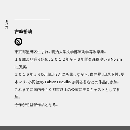
Artist
吉﨑裕哉
東京都墨田区生まれ。明治大学文学部演劇学専攻卒業。
１９歳より踊り始め、２０１２年から６年間金森穣率いるNoism
に所属。
２０１９年よりCo.山田うんに所属しながら、白井晃、田尾下哲、夏
木マリ、小㞍健太、Fabien Prioville、加賀谷香などの作品に参加。
これまでに国内外４０都市以上の公演に主要キャストとして参
加。
今作が初監督作品となる。