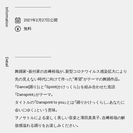
Information
2021年2月27日公開
無料
Detail
舞踊家・振付家の吉﨑裕哉が、新型コロナウイルス感染拡大により
先の見えない時代に向けて作った”希望”がテーマの舞踊作品。
「Dance(踊り)」と「Sprint(かけっくら)」を組み合わせた造語
「Dansprint」がテーマ。
タイトルの「Dansprint to you」とは「踊りかけっくらし、あなたに
会いにゆく」という意味。
ヲノサトルによる楽しく美しい音楽と薄田真美子、吉﨑裕哉の解
放感溢れる踊りをお楽しみください。