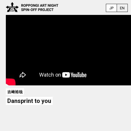
JP
EN
吉﨑裕哉
Dansprint to you