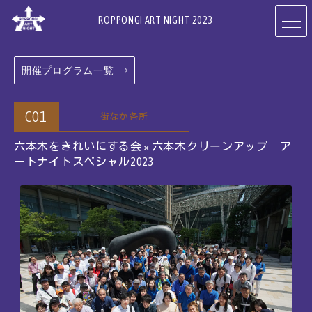
ROPPONGI ART NIGHT 2023
開催プログラム一覧
開催概要
テーマ
ABOUT
THEME
C01
街なか各所
プログラム
アーティスト
六本木をきれいにする会 × 六本木クリーンアップ ア
PROGRAMS
ARTISTS
ートナイトスペシャル2023
参加ギャラリー
参加店舗
・ホテル・施設
RESTAURANTS
ART GALLERIES,
& SHOPS
HOTELS & FACILITIES