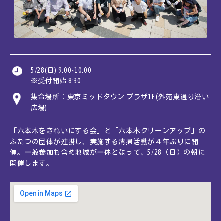
JA
EN
CN
KR
5/28(日) 9:00~10:00
※受付開始 8:30
集合場所：東京ミッドタウン プラザ1F (外苑東通り沿い
広場)
「六本木をきれいにする会」と「六本木クリーンアップ」の
ふたつの団体が連携し、実施する清掃活動が４年ぶりに開
催。一般参加も含め地域が一体となって、5/28（日）の朝に
開催します。