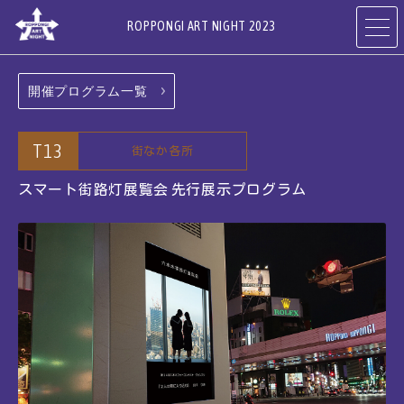
ROPPONGI ART NIGHT 2023
開催プログラム一覧
開催概要
テーマ
ABOUT
THEME
T13
街なか各所
プログラム
アーティスト
スマート街路灯展覧会
先行展示プログラム
PROGRAMS
ARTISTS
参加ギャラリー
参加店舗
・ホテル・施設
RESTAURANTS
ART GALLERIES,
& SHOPS
HOTELS & FACILITIES