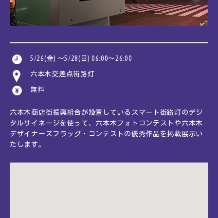
JA
EN
CN
KR
5/26(金) ～5/28(日) 06:00～26:00
六本木交差点街路灯
無料
六本木商店街振興組合が設置しているスマート街路灯のデジ
タルサイネージを使って、六本木フォトコンテストや六本木
デザイナーズフラッグ・コンテストの優秀作品を掲載展示い
たします。