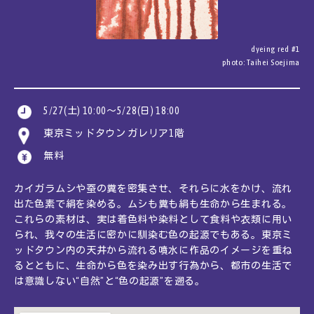
JA
EN
CN
KR
dyeing red #1
photo: Taihei Soejima
5/27(土) 10:00～5/28(日) 18:00
東京ミッドタウン ガレリア1階
無料
カイガラムシや蚕の糞を密集させ、それらに水をかけ、流れ
出た色素で絹を染める。ムシも糞も絹も生命から生まれる。
これらの素材は、実は着色料や染料として食料や衣類に用い
られ、我々の生活に密かに馴染む色の起源でもある。東京ミ
ッドタウン内の天井から流れる噴水に作品のイメージを重ね
るとともに、生命から色を染み出す行為から、都市の生活で
は意識しない“自然”と“色の起源”を遡る。