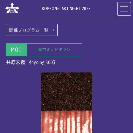
ROPPONGI ART NIGHT 2023
開催プログラム一覧
開催概要
テーマ
ABOUT
THEME
M01
東京ミッドタウン
プログラム
アーティスト
井原宏蕗 《dyeing 500》
PROGRAMS
ARTISTS
参加ギャラリー
参加店舗
・ホテル・施設
RESTAURANTS
ART GALLERIES,
& SHOPS
HOTELS & FACILITIES