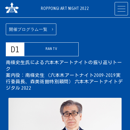
ROPPONGI ART NIGHT 2022
開催プログラム一覧
開催概要
テーマ
ABOUT
THEME
D1
RAN TV
南條史生氏による六本木アートナイトの振り返りトー
プログラム
アーティスト
ク
PROGRAMS
ARTISTS
案内役：南條史生 （六本木アートナイト2009-2019実
行委員長、森美術館特別顧問）
六本木アートナイトデ
ジタル 2022
参加ギャラリー
参加店舗
・施設
RESTAURANTS
ART GALLERIES
& SHOPS
& FACILITIES