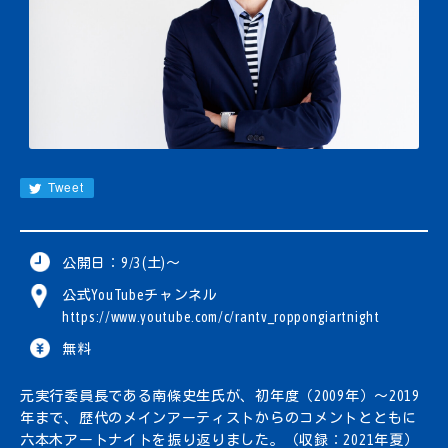
JA
EN
CN
KR
Tweet
公開日：9/3(土)〜
公式YouTubeチャンネル
https://www.youtube.com/c/rantv_roppongiartnight
無料
元実行委員長である南條史生氏が、初年度（2009年）〜2019
年まで、歴代のメインアーティストからのコメントとともに
六本木アートナイトを振り返りました。（収録：2021年夏）