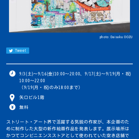
JA
EN
CN
KR
photo: Daisaku OOZU
Tweet
9/3(土)～9/16(金)10:00～20:00、9/17(土)～9/19(月・祝)
10:00～22:00
（9/19(月・祝)のみ18:00まで）
矢口ビル1階
無料
ストリート・アート界で活躍する気鋭の作家が、本企画のた
めに制作した大型の新作絵画作品を発表します。展示場所は
かつてコンビニエンスストアとして使われていた空き店舗で