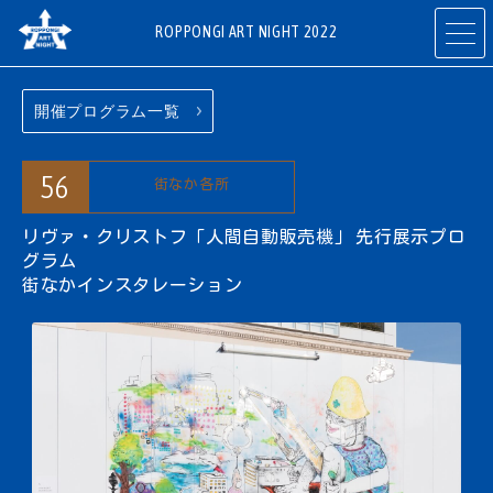
ROPPONGI ART NIGHT 2022
開催プログラム一覧
開催概要
テーマ
ABOUT
THEME
56
街なか各所
リヴァ・クリストフ「人間自動販売機」
プログラム
アーティスト
先行展示プロ
グラム
PROGRAMS
ARTISTS
街なかインスタレーション
参加ギャラリー
参加店舗
・施設
RESTAURANTS
ART GALLERIES
& SHOPS
& FACILITIES