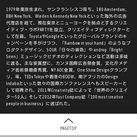
1979年東京生まれ、サンフランシスコ育ち。180 Amsterdam、
BBH New York、Wieden & Kennedy New Yorkといった海外の広告
代理店を経て、現在東京とニューヨークを拠点とするクリエ
イティブ・ラボPARTYを設立、クリエイティブディレクターと
して在籍。ToyotaやGoogleといったグローバルブランドのキ
ャンペーンを手がけつつ、「Rainbow in your hand」のようなプ
ロダクトデザイン、SOUR「日々の音色」や androp「Bright
Siren」ミュージックビデオのディレクションなど活動は多岐
に渡る。主な受賞歴に、カンヌ国際広告祭金賞、文化庁メデ
ィア芸術祭最優秀賞、NY ADC金賞、One Show Designグランプ
リ、等。TEDxTokyoや香港のBODW、南アフリカのDesign
Indabaといった数々の国際カンファレンスへもスピーカーと
して招聘され、2011年Creativity誌によって「世界のクリエイ
ター50人」そして2012年Fast Company誌「100 most creative
people in business」に選ばれた。
PAGETOP