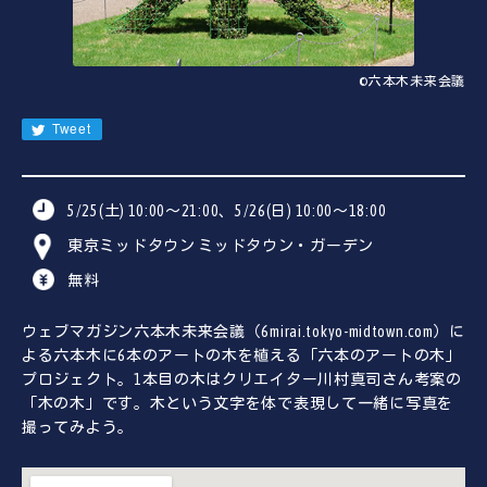
JA
EN
CN
©六本木未来会議
KR
Tweet
5/25(土) 10:00～21:00、5/26(日) 10:00～18:00
東京ミッドタウン ミッドタウン・ガーデン
無料
ウェブマガジン六本木未来会議（6mirai.tokyo-midtown.com）に
よる六本木に6本のアートの木を植える「六本のアートの木」
プロジェクト。1本目の木はクリエイター川村真司さん考案の
「木の木」です。木という文字を体で表現して一緒に写真を
撮ってみよう。