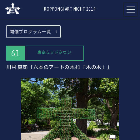
ROPPONGI ART NIGHT 2019
開催プログラム一覧
開催概要
テーマ
ABOUT
THEME
61
東京ミッドタウン
川村 真司「六本のアートの木#1「木の木」」
プログラム
アーティスト
PROGRAMS
ARTISTS
参加ギャラリー
参加店舗
・施設
RESTAURANTS
ART GALLERIES
& SHOPS
& FACILITIES