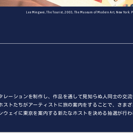
Lee Mingwei, The Tourist, 2003, The Museum of Modern Art, New York. Ph
タレーションを制作し、作品を通して見知らぬ人同士の交流
ホストたちがアーティストに旅の案内をすることで、さまざ
ンウェイに東京を案内する新たなホストを決める抽選が行わ