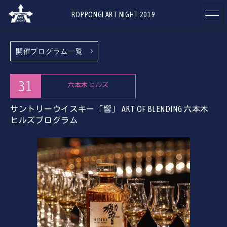
ROPPONGI ART NIGHT 2019
開催プログラム一覧
開催概要
テーマ
ABOUT
THEME
31
六本木ヒルズ
サントリーウイスキー「響」 ART OF BLENDING
プログラム
アーティスト
六本木
ヒルズプログラム
PROGRAMS
ARTISTS
参加ギャラリー
参加店舗
・施設
RESTAURANTS
ART GALLERIES
& SHOPS
& FACILITIES