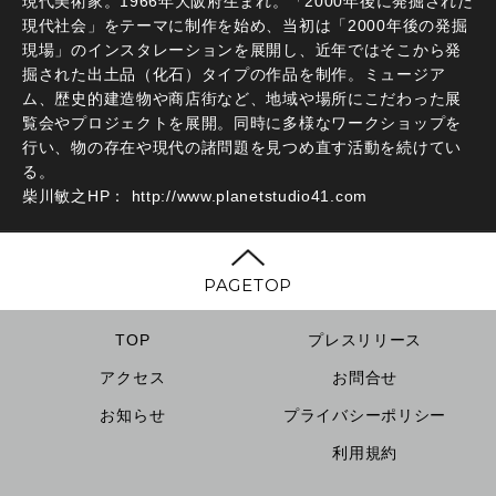
現代美術家。1966年大阪府生まれ。「2000年後に発掘された
現代社会」をテーマに制作を始め、当初は「2000年後の発掘
現場」のインスタレーションを展開し、近年ではそこから発
掘された出土品（化石）タイプの作品を制作。ミュージア
ム、歴史的建造物や商店街など、地域や場所にこだわった展
覧会やプロジェクトを展開。同時に多様なワークショップを
行い、物の存在や現代の諸問題を見つめ直す活動を続けてい
る。
柴川敏之HP：
http://www.planetstudio41.com
PAGETOP
TOP
プレスリリース
アクセス
お問合せ
お知らせ
プライバシーポリシー
利用規約