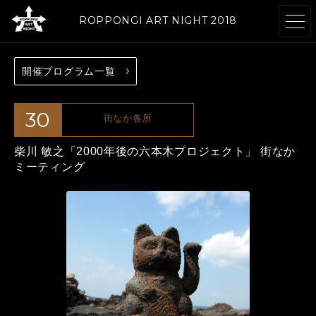
ROPPONGI ART NIGHT 2018
開催プログラム一覧
開催概要
テーマ
ABOUT
THEME
30
街なか各所
柴川 敏之「2000年後の六本木プロジェクト」
プログラム
アーティスト
街なか
ミーティング
PROGRAMS
ARTISTS
参加施設・
参加店舗
ギャラリー
RESTAURANTS
GALLERIES
& SHOPS
& FACILITIES