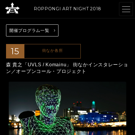
ROPPONGI ART NIGHT 2018
開催プログラム一覧
開催概要
テーマ
ABOUT
THEME
15
街なか各所
森 貴之「UVLS / Komainu」
プログラム
街なかインスタレーショ
アーティスト
ン／オープンコール・プロジェクト
PROGRAMS
ARTISTS
参加施設・
参加店舗
ギャラリー
RESTAURANTS
GALLERIES
& SHOPS
& FACILITIES