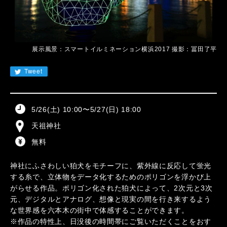
JA
EN
CN
KR
展示風景：スマートイルミネーション横浜2017 撮影：冨田了平
Tweet
5/26(土) 10:00〜5/27(日) 18:00
天祖神社
無料
神社にふさわしい狛犬をモチーフに、紫外線に反応して蛍光
する糸で、立体物をデータ化するためのポリゴンを浮かび上
がらせる作品。ポリゴン化された狛犬によって、2次元と3次
元、デジタルとアナログ、想像と現実の間を行き来するよう
な世界感を六本木の街中で体感することができます。
※作品の特性上、日没後の時間帯にご覧いただくことをおす