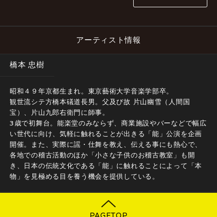
アーティスト情報
橋本 忠樹
昭和４９年京都生まれ。東京藝術大学音楽学部卒。
観世流シテ方橋本礒道長男。父及び故 片山幽雪（人間国
宝）、片山九郎右衛門に師事。
3歳で初舞台。能楽堂のみならず、商業施設やバーなどで幅広
い世代に向け、気軽に触れることが出きる「能」公演を企画
開催。また、実際に謡・仕舞を教え、伝える事にも熱心で、
各地での稽古活動のほか「小さな子供のお稽古教室」も開
き、日本の伝統文化である「能」に触れることによって「本
物」を見極める目を養う機会を提供している。
PAGETOP