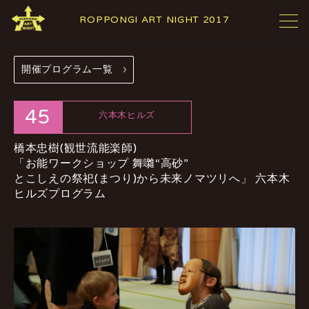
ROPPONGI ART NIGHT 2017
開催プログラム一覧
開催概要
テーマ
ABOUT
THEME
45
六本木ヒルズ
橋本忠樹(観世流能楽師)
プログラム
アーティスト
「お能ワークショップ 舞囃“高砂”
PROGRAMS
ARTISTS
とこしえの祭祀(まつり)から未来ノマツリへ」
六本木
ヒルズプログラム
参加施設・
参加店舗
ギャラリー
RESTAURANTS
GALLERIES
& SHOPS
& FACILITIES