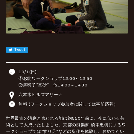
JA
EN
CN
KR
Tweet
10/1(日)
①お能ワークショップ13:00～13:50
②舞囃子”高砂”・他14:00～14:30
六本木ヒルズアリーナ
無料 (ワークショップ参加者に関しては事前応募）
世界最古の演劇と言われる能は約650年前に、今に伝わる芸
術として大成いたしました。京都の能楽師 橋本忠樹によるワ
ークショップでは”すり足”などの所作を体験し、おめでたい