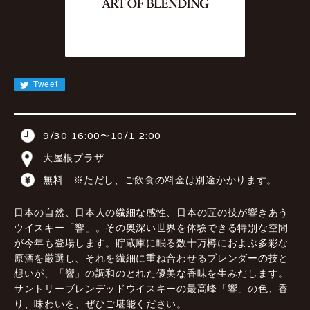
JA
EN
CN
KR
Tweet
9/30 16:00〜10/1 2:00
大屋根プラザ
無料 ※ただし、ご飲食の料金は別途かかります。
日本の自然、日本人の繊細な感性、日本の匠の技が響きあう
ウイスキー「響」。その奥深い世界を体験できる特別な空間
が今年も登場します。貯蔵庫に眠る数十万樽におよぶ多彩な
原酒を厳選し、それを繊細に重ね合わせるブレンダーの技と
想いが、「響」の調和のとれた優美な香味を生みだします。
サントリーブレンデッドウイスキーの最高峰「響」の色、香
り、味わいを、ぜひご堪能ください。