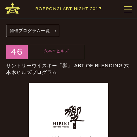
ROPPONGI ART NIGHT 2017
開催プログラム一覧
開催概要
テーマ
ABOUT
THEME
46
六本木ヒルズ
サントリーウイスキー「響」 ART OF BLENDING
プログラム
アーティスト
六
本木ヒルズプログラム
PROGRAMS
ARTISTS
参加施設・
参加店舗
ギャラリー
RESTAURANTS
GALLERIES
& SHOPS
& FACILITIES