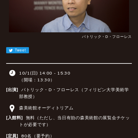
JA
EN
CN
KR
パトリック・D・フローレス
Tweet
10/1(日) 14:00 - 15:30
（開場：13:30）
[出演]
パトリック・D・フローレス（フィリピン大学美術学
部教授）
森美術館オーディトリアム
[入館料]
無料（ただし、当日有効の森美術館の展覧会チケッ
トが必要です）
[定員]
80名（要予約）