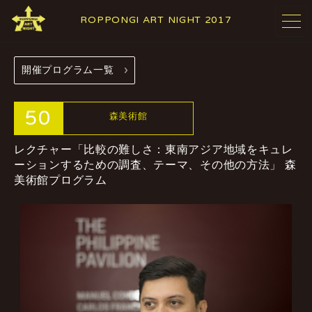
ROPPONGI ART NIGHT 2017
開催プログラム一覧
開催概要
テーマ
ABOUT
THEME
50
森美術館
レクチャー「比較の難しさ：東南アジア地域をキュレ
プログラム
アーティスト
ーションするための調査、テーマ、その他の方法」
森
PROGRAMS
ARTISTS
美術館プログラム
参加施設・
参加店舗
ギャラリー
RESTAURANTS
GALLERIES
& SHOPS
& FACILITIES