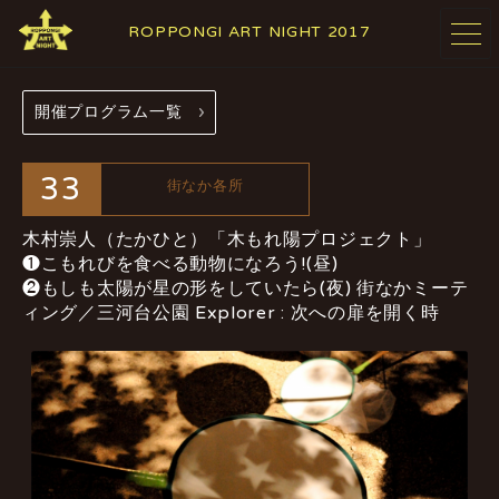
ROPPONGI ART NIGHT 2017
開催プログラム一覧
開催概要
テーマ
ABOUT
THEME
33
街なか各所
木村崇人（たかひと）「木もれ陽プロジェクト」
プログラム
アーティスト
❶こもれびを食べる動物になろう!(昼)
PROGRAMS
ARTISTS
❷もしも太陽が星の形をしていたら(夜)
街なかミーテ
ィング／三河台公園 Explorer : 次への扉を開く時
参加施設・
参加店舗
ギャラリー
RESTAURANTS
GALLERIES
& SHOPS
& FACILITIES